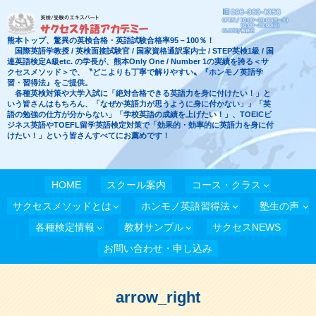
熊本トップ、驚異の英検合格・英語試験合格率95－100％！
国際英語学教授 / 英検面接試験官 / 国家資格通訳案内士 / STEP英検1級 / 国
連英語検定A級etc. の学長が、熊本Only One / Number 1の実績を誇る＜サ
クセスメソッド＞で、〝どこよりも丁寧で解りやすい〟『ホンモノ英語学
習・習得法』をご提供。
各種英検対策や大学入試に「絶対合格できる英語力を身に付けたい！」と
いう皆さんはもちろん、「なぜか英語力が思うように身に付かない」」「英
語の勉強の仕方が分からない」「学校英語の成績を上げたい！」、TOEICビ
ジネス英語やTOEFL留学英語検定対策で「効果的・効率的に英語力を身に付
けたい！」という皆さんすべてにお薦めです！
HOME
スクール案内
コース・クラス
サクセスメソッドとは
ホンモノ英語習得法
塾生の声
各種検定情報
教材サンプル
サクセスNEWS
お問い合わせ・申し込み
arrow_right