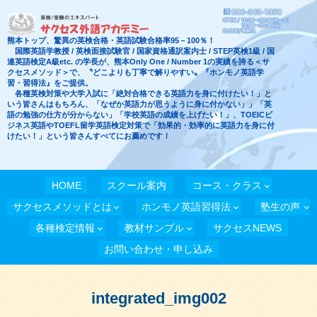
熊本トップ、驚異の英検合格・英語試験合格率95－100％！
国際英語学教授 / 英検面接試験官 / 国家資格通訳案内士 / STEP英検1級 / 国
連英語検定A級etc. の学長が、熊本Only One / Number 1の実績を誇る＜サ
クセスメソッド＞で、〝どこよりも丁寧で解りやすい〟『ホンモノ英語学
習・習得法』をご提供。
各種英検対策や大学入試に「絶対合格できる英語力を身に付けたい！」と
いう皆さんはもちろん、「なぜか英語力が思うように身に付かない」」「英
語の勉強の仕方が分からない」「学校英語の成績を上げたい！」、TOEICビ
ジネス英語やTOEFL留学英語検定対策で「効果的・効率的に英語力を身に付
けたい！」という皆さんすべてにお薦めです！
HOME
スクール案内
コース・クラス
サクセスメソッドとは
ホンモノ英語習得法
塾生の声
各種検定情報
教材サンプル
サクセスNEWS
お問い合わせ・申し込み
integrated_img002