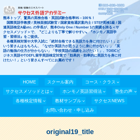
熊本トップ、驚異の英検合格・英語試験合格率95－100％！
国際英語学教授 / 英検面接試験官 / 国家資格通訳案内士 / STEP英検1級 / 国
連英語検定A級etc. の学長が、熊本Only One / Number 1の実績を誇る＜サ
クセスメソッド＞で、〝どこよりも丁寧で解りやすい〟『ホンモノ英語学
習・習得法』をご提供。
各種英検対策や大学入試に「絶対合格できる英語力を身に付けたい！」と
いう皆さんはもちろん、「なぜか英語力が思うように身に付かない」」「英
語の勉強の仕方が分からない」「学校英語の成績を上げたい！」、TOEICビ
ジネス英語やTOEFL留学英語検定対策で「効果的・効率的に英語力を身に付
けたい！」という皆さんすべてにお薦めです！
HOME
スクール案内
コース・クラス
サクセスメソッドとは
ホンモノ英語習得法
塾生の声
各種検定情報
教材サンプル
サクセスNEWS
お問い合わせ・申し込み
original19_title