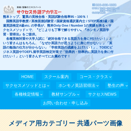
熊本トップ、驚異の英検合格・英語試験合格率95－100％！
国際英語学教授 / 英検面接試験官 / 国家資格通訳案内士 / STEP英検1級 / 国
連英語検定A級etc. の学長が、熊本Only One / Number 1の実績を誇る＜サ
クセスメソッド＞で、〝どこよりも丁寧で解りやすい〟『ホンモノ英語学
習・習得法』をご提供。
各種英検対策や大学入試に「絶対合格できる英語力を身に付けたい！」と
いう皆さんはもちろん、「なぜか英語力が思うように身に付かない」」「英
語の勉強の仕方が分からない」「学校英語の成績を上げたい！」、TOEICビ
ジネス英語やTOEFL留学英語検定対策で「効果的・効率的に英語力を身に付
けたい！」という皆さんすべてにお薦めです！
HOME
スクール案内
コース・クラス
サクセスメソッドとは
ホンモノ英語習得法
塾生の声
各種検定情報
教材サンプル
サクセスNEWS
お問い合わせ・申し込み
メディア用カテゴリー 共通パーツ画像