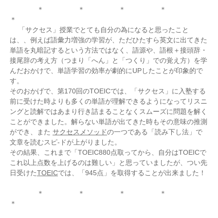
＊ ＊ ＊ ＊
＊
「サクセス」授業でとても自分の為になると思ったこと
は、、例えば語彙力増強の学習が、ただひたすら英文に出てきた
単語を丸暗記するという方法ではなく、語源や、語根＋接頭辞・
接尾辞の考え方（つまり「へん」と「つくり」での覚え方）を学
んだおかけで、単語学習の効率が劇的にUPしたことが印象的で
す。
そのおかげで、第170回のTOEICでは、「サクセス」に入塾する
前に受けた時よりも多くの単語が理解できるようになってリスニ
ングと読解ではあまり行き詰まることなくスムーズに問題を解く
ことができました。解らない単語が出てきた時もその意味の推測
ができ、また
サクセスメソッド
の一つである「読み下し法」で
文章を読むスピ-ドが上がりました。
その結果、これまで「TOEIC880点取ってから、自分はTOEICで
これ以上点数を上げるのは難しい」と思っていましたが、つい先
日受けた
TOEIC
では、「945点」を取得することが出来ました！
＊ ＊ ＊ ＊
＊