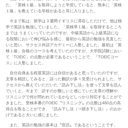
た。「英検１級」を取得しようと学習していると、熊本に「英検
１級」を教えている学校があると耳に入りました。
今まで私は、留学は３週間イギリスに滞在しただけで、他は独
学で英語を勉強していました。「英検準１級」を取得するところ
までは うまくいっていたのですが、中級英語から上級英語にな
る段階において伸び悩みを感じ、最初から英語の勉強を見直した
いと思い、サクセス外語アカデミーに入塾しました。最初は「英
検１級」合格のコースを考えていたのですが、大学院試験におい
て「TOEIC」の点数が必要であるということで、『TOEICコー
ス』に入塾しました。
自分自身ある程度英語には自信があると思っていたのですが、
文章を精読してみると、誤った翻訳が多々見受けられました。サ
クセスから教えていただいた『読み下し法』を使って文章を読ん
でいくと、今まで、訳すのが難しいと感じていた文章の理解や、
リスニングで何が問われているかなどしっかり対応することがで
きました。受検本番のTOEIC〝リスニング〟の点数は480点の高
得点を取ることができ、『読み下し法（⇒聴き下し法）』のおか
げであると大いに感じました。
また、英語の勉強の基本は〝音読〟であるということです。