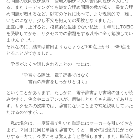
な問題の設問数が減り、登場人物が２人の会話問題が３人にな
る、またリーディングでも短文穴埋め問題の数が減り、長文穴埋
め問題が増えるなど、以前のそれに比べて、より現実的で、難し
いものになり、少し不安を抱えての受験となりました。
正直に申し上げると、模範的な生徒でない私は、１年前にTOEIC
を受験してから、サクセスでの宿題をする以外に全く勉強してい
ませんでした。
それなのに、結果は前回よりもちょうど100点上がり、680点を
とることができました。
学長がよくお話しされることの一つには、
『学習する際は、電子辞書ではなく
書籍の辞書をしっかりと引く』
ということがあります。たしかに、電子辞書より書籍のほうが読
みやすく、例文やニュアンスが、所狭しとたくさん書いてありま
す。サクセスの授業では、辞書にないことまで補足説明していた
だけるのですが…。
私の場合は、一度辞書で引いた単語にはマーカーを引いておき
ます。２回目に同じ単語を辞書で引くと、自分の記憶力にがっか
りする一方で、今度こそは覚えようと意識します。また、時間が