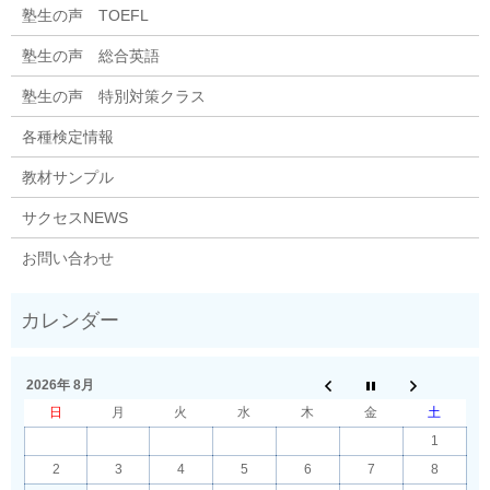
塾生の声 TOEFL
塾生の声 総合英語
塾生の声 特別対策クラス
各種検定情報
教材サンプル
サクセスNEWS
お問い合わせ
2026年 8月
日
月
火
水
木
金
土
1
2
3
4
5
6
7
8