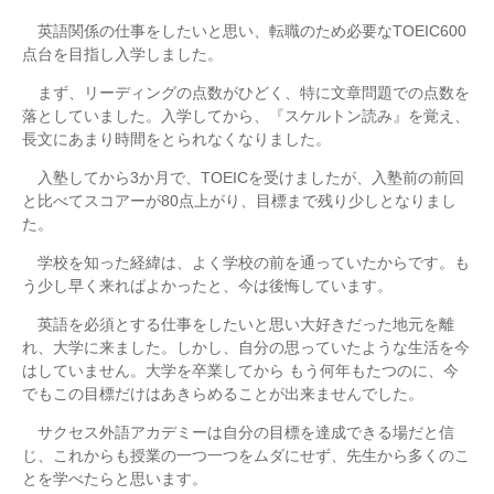
英語関係の仕事をしたいと思い、転職のため必要なTOEIC600
点台を目指し入学しました。
まず、リーディングの点数がひどく、特に文章問題での点数を
落としていました。入学してから、『スケルトン読み』を覚え、
長文にあまり時間をとられなくなりました。
入塾してから3か月で、TOEICを受けましたが、入塾前の前回
と比べてスコアーが80点上がり、目標まで残り少しとなりまし
た。
学校を知った経緯は、よく学校の前を通っていたからです。も
う少し早く来ればよかったと、今は後悔しています。
英語を必須とする仕事をしたいと思い大好きだった地元を離
れ、大学に来ました。しかし、自分の思っていたような生活を今
はしていません。大学を卒業してから もう何年もたつのに、今
でもこの目標だけはあきらめることが出来ませんでした。
サクセス外語アカデミーは自分の目標を達成できる場だと信
じ、これからも授業の一つ一つをムダにせず、先生から多くのこ
とを学べたらと思います。