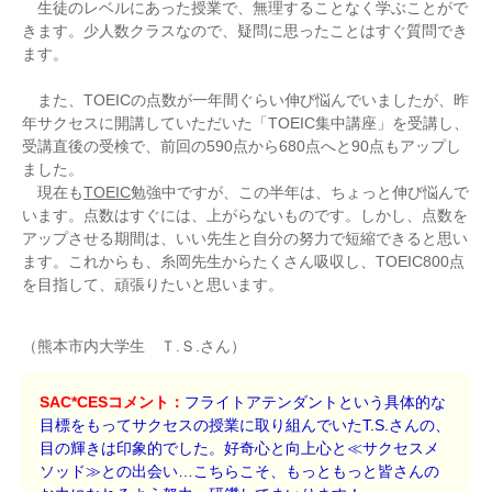
生徒のレベルにあった授業で、無理することなく学ぶことがで
きます。少人数クラスなので、疑問に思ったことはすぐ質問でき
ます。
また、TOEICの点数が一年間ぐらい伸び悩んでいましたが、昨
年サクセスに開講していただいた「TOEIC集中講座」を受講し、
受講直後の受検で、前回の590点から680点へと90点もアップし
ました。
現在も
TOEIC
勉強中ですが、この半年は、ちょっと伸び悩んで
います。点数はすぐには、上がらないものです。しかし、点数を
アップさせる期間は、いい先生と自分の努力で短縮できると思い
ます。これからも、糸岡先生からたくさん吸収し、TOEIC800点
を目指して、頑張りたいと思います。
（熊本市内大学生 Ｔ.Ｓ.さん）
SAC*CESコメント：
フライトアテンダントという具体的な
目標をもってサクセスの授業に取り組んでいたT.S.さんの、
目の輝きは印象的でした。好奇心と向上心と≪サクセスメ
ソッド≫との出会い…こちらこそ、もっともっと皆さんの