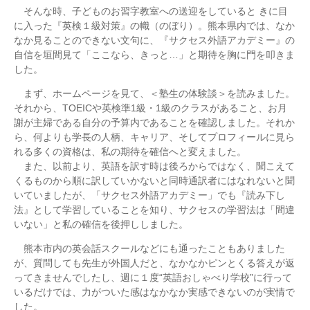
そんな時、子どものお習字教室への送迎をしていると きに目
に入った『英検１級対策』の幟（のぼり）。熊本県内では、なか
なか見ることのできない文句に、『サクセス外語アカデミー』の
自信を垣間見て「ここなら、きっと…」と期待を胸に門を叩きま
した。
まず、ホームページを見て、＜塾生の体験談＞を読みました。
それから、TOEICや英検準1級・1級のクラスがあること、お月
謝が主婦である自分の予算内であることを確認しました。それか
ら、何よりも学長の人柄、キャリア、そしてプロフィールに見ら
れる多くの資格は、私の期待を確信へと変えました。
また、以前より、英語を訳す時は後ろからではなく、聞こえて
くるものから順に訳していかないと同時通訳者にはなれないと聞
いていましたが、「サクセス外語アカデミー」でも『読み下し
法』として学習していることを知り、サクセスの学習法は「間違
いない」と私の確信を後押ししました。
熊本市内の英会話スクールなどにも通ったこともありました
が、質問しても先生が外国人だと、なかなかピンとくる答えが返
ってきませんでしたし、週に１度“英語おしゃべり学校”に行って
いるだけでは、力がついた感はなかなか実感できないのが実情で
した。