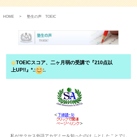
HOME
塾生の声 TOEIC
TOEICスコア、二ヶ月弱の受講で『210点以
上UP!!』*.:
:.
私がサクセス外語アカデミーを知ったのは ふとしたことでし