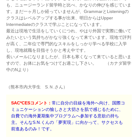
も、ニュージーランド留学時と比べ、かなりの伸びを感じていま
す。まだ一ヶ月しか経っていませんが、GrammarとListeningの
クラスはレベルアップする事が出来、明日からはUpper
Intermediateのクラスで学ぶことになっています。
最近は現地で生活をしていくにつれ、やはり外国で実際に働いて
みたいという気持ちがかなり強くなって来ています。現地で評判
が高く、二年位で専門的なスキルをしっかり学べる学校に入学
し、現地就職を目指そうかと考え中です。
長いメールになりましたが、日本も寒くなって来ていると思いま
すので、お体にお気をつけてお過ごし下さい。 （カナダ留学
中のNより）
（熊本市内大学生 S.Ｎ.さん）
SAC*CESコメント：
常に自分の目線を海外へ向け、国際コ
ミュニケーションの愉しさと大切さを肌で感じるために、
自費での海外夏期集中プログラムへ参加する意欲の持ち
主。そんなS.N.くんの「夢実現」に向かって、サクセスも
前進あるのみ！です。