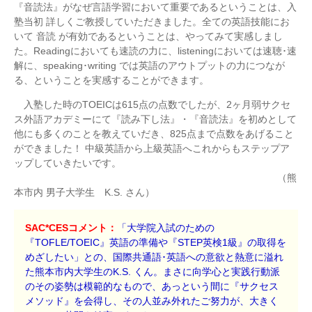
『音読法』がなぜ言語学習において重要であるということは、入
塾当初 詳しくご教授していただきました。全ての英語技能にお
いて 音読 が有効であるということは、やってみて実感しまし
た。Readingにおいても速読の力に、listeningにおいては速聴･速
解に、speaking･writing では英語のアウトプットの力につなが
る、ということを実感することができます。
入塾した時のTOEICは615点の点数でしたが、2ヶ月弱サクセ
ス外語アカデミーにて『読み下し法』・『音読法』を初めとして
他にも多くのことを教えていだき、825点まで点数をあげること
ができました！ 中級英語から上級英語へこれからもステップア
ップしていきたいです。
（熊
本市内 男子大学生 K.S. さん）
SAC*CESコメント：
「大学院入試のための
『TOFLE/TOEIC』英語の準備や『STEP英検1級』の取得を
めざしたい」との、国際共通語･英語への意欲と熱意に溢れ
た熊本市内大学生のK.S. くん。まさに向学心と実践行動派
のその姿勢は模範的なもので、あっという間に『サクセス
メソッド』を会得し、その人並み外れたご努力が、大きく