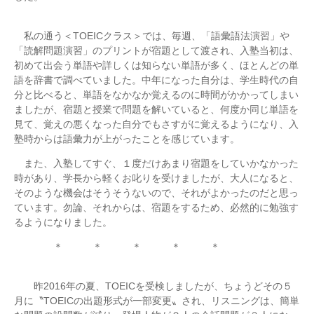
私の通う＜TOEICクラス＞では、毎週、「語彙語法演習」や
「読解問題演習」のプリントが宿題として渡され、入塾当初は、
初めて出会う単語や詳しくは知らない単語が多く、ほとんどの単
語を辞書で調べていました。中年になった自分は、学生時代の自
分と比べると、単語をなかなか覚えるのに時間がかかってしまい
ましたが、宿題と授業で問題を解いていると、何度か同じ単語を
見て、覚えの悪くなった自分でもさすがに覚えるようになり、入
塾時からは語彙力が上がったことを感じています。
また、入塾してすぐ、１度だけあまり宿題をしていかなかった
時があり、学長から軽くお叱りを受けましたが、大人になると、
そのような機会はそうそうないので、それがよかったのだと思っ
ています。勿論、それからは、宿題をするため、必然的に勉強す
るようになりました。
＊ ＊ ＊ ＊ ＊
昨2016年の夏、TOEICを受検しましたが、ちょうどその５
月に〝TOEICの出題形式が一部変更〟され、リスニングは、簡単