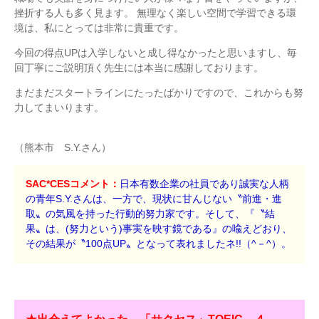
挫折する人も多く見ます。 無理なく楽しい空間で学習できる環
境は、私にとっては非常に貴重です。
今回の得点UPは入学しないと成し得なかったと思いますし、毎
回丁寧にご説明頂く先生には本当に感謝しております。
まだまだスタートラインにたったばかりですので、これからも努
力してまいります。
（熊本市 S.Y.さん）
SAC*CESコメント：
日本有数企業の社員であり誠実な人柄
の青年S.Y.さんは、一方で、現状に甘んじない〝前進・進
取〟の気風を持った行動的努力家です。そして、『〝結
果〟は、(努力という)事実を映す鏡である』の喩えどおり、
その結果が〝100点UP〟となって表れましたネ!!（^－^）。