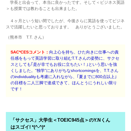
学長と出会って、本当に良かったです。そして＜ビジネス英語
＞も授業では教わることも出来ました。
４ヶ月という短い間でしたが、今後さらに英語を使ってビジネ
スで活躍したいと思っております。 ありがとうございました。
（熊本市 T.T. さん）
SAC*CESコメント：
向上心を持ち、ひた向きに仕事への責
任感をもって英語学習に取り組むT.T.さんの姿勢に、サクセ
スとしても｢是が非でもお役に立ちたい！｣という思いを強
くしました。“独学”にありがちなshortcomingsを、T.T.さん
のindividualityも考慮に入れながら、｢夏までに800点以上｣
の目標を二人三脚で達成できて、ほんとうにうれしい限り
です！
「サクセス」大学生＜TOEIC945点＞のY.Nくん
はスゴイ! *(^-^)*