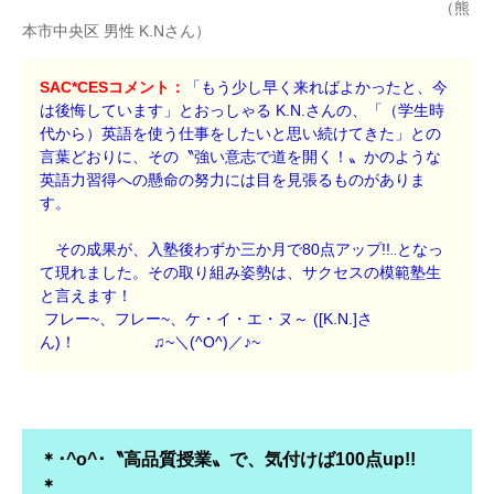
（熊
本市中央区 男性 K.Nさん）
SAC*CESコメント：
「もう少し早く来ればよかったと、今
は後悔しています」とおっしゃる K.N.さんの、「（学生時
代から）英語を使う仕事をしたいと思い続けてきた」との
言葉どおりに、その〝強い意志で道を開く！〟かのような
英語力習得への懸命の努力には目を見張るものがありま
す。
その成果が、入塾後わずか三か月で80点アップ!!‥となっ
て現れました。その取り組み姿勢は、サクセスの模範塾生
と言えます！
フレー~、フレー~、ケ・イ・エ・ヌ～ ([K.N.]さ
ん)！
♫~＼(^O^)／♪~
＊･^o^･〝高品質授業〟で、気付けば100点up!!
＊