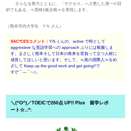
さらなる努力とともに、「サクセス」へ入塾した第一の目
的でもある、≪英検1級合格≫を実現します。
（熊本市内大学生 Y.Ｎ.さん）
SAC*CESコメント：
Y.N.くんの、active で時として
aggressive な英語学習への approach ぶりには敬服しま
す。まさしく熊本そして日本の将来を背負って立つ人材に
成長してほしいと思います。そして、≪真の国際人≫をめ
ざして Keep up the good work and get going!!で
す'(*⌒―⌒~♫。
＼(^O^)／TOEICで260点 UP!! Plus 留学レポ
ート☆..:*: