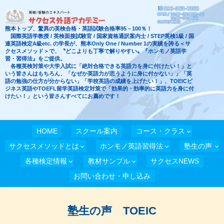
熊本トップ、驚異の英検合格・英語試験合格率95－100％！
国際英語学教授 / 英検面接試験官 / 国家資格通訳案内士 / STEP英検1級 / 国
連英語検定A級etc. の学長が、熊本Only One / Number 1の実績を誇る＜サ
クセスメソッド＞で、〝どこよりも丁寧で解りやすい〟『ホンモノ英語学
習・習得法』をご提供。
各種英検対策や大学入試に「絶対合格できる英語力を身に付けたい！」と
いう皆さんはもちろん、「なぜか英語力が思うように身に付かない」」「英
語の勉強の仕方が分からない」「学校英語の成績を上げたい！」、TOEICビ
ジネス英語やTOEFL留学英語検定対策で「効果的・効率的に英語力を身に付
けたい！」という皆さんすべてにお薦めです！
HOME
スクール案内
コース・クラス
サクセスメソッドとは
ホンモノ英語習得法
塾生の声
各種検定情報
教材サンプル
サクセスNEWS
お問い合わせ・申し込み
塾生の声 TOEIC