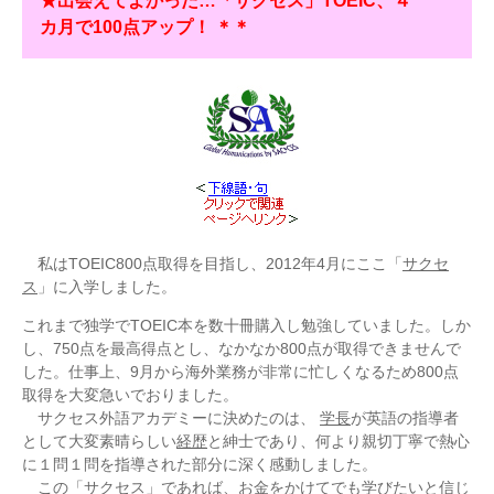
★出会えてよかった…「サクセス」TOEIC、４
カ月で100点アップ！ ＊＊
私はTOEIC800点取得を目指し、2012年4月にここ「
サクセ
ス
」に入学しました。
これまで独学でTOEIC本を数十冊購入し勉強していました。しか
し、750点を最高得点とし、なかなか800点が取得できませんで
した。仕事上、9月から海外業務が非常に忙しくなるため800点
取得を大変急いでおりました。
サクセス外語アカデミーに決めたのは、
学長
が英語の指導者
として大変素晴らしい
経歴
と紳士であり、何より親切丁寧で熱心
に１問１問を指導された部分に深く感動しました。
この「サクセス」であれば、お金をかけてでも学びたいと信じ