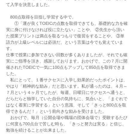
て入学を決意しました。
800点取得を目指し学習する中で、
①「運が良くTOEICの点数を取得できても、基礎的な力を確
実に身に付けなければ役に立たない」ことや、 ②先生から頂い
た授業プリントは満点を取るつもりで復習をすることや、 ③単
語力が上級レベルには必須だ、という言葉は今でも覚えていま
す。
仕事で授業に参加できない回数が多くありましたが、それでも確
実にご指導を頂き、感謝しております。おかげで、この７月に開
催されたTOEICで一気に100点もアップして850点を取得できま
した。
私にとって、１番サクセスに入学し効果的だったポイントは、
やはり「精神的な励み」だと思います。私が通ったのは、４月～
７月という４ヶ月でしたが、毎週、日曜日にサクセスへ通うと、
だらだらと独学していた自分の気持ちに、気合いと、「まぐれで
はなく着実に学習する」という意識、そして「きっと800点を取
得できるんだ！」という前向きな励みを受けました。
おかげで、毎月（公開会場や職場の団体会場で）受験するたび
に何度も700点台で苦しむ時も、「きっと努力は実る」と信じ、
勉強を続けることが出来ました。