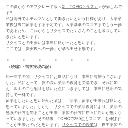
この夏からのアプグレード版＜
新「TOEICクラス」
＞が愉しみで
す!!
私は海外でホテルマンとして働きたいという目標があり、大学卒
業後は専門留学をする予定です。入学基準のスコアまでもう一歩
であるため、これからもサクセスでたくさんのことを吸収してい
きたいと思います。
サクセスとの出会いは本当に良かったと思います。
ここでは「夢実現への一歩」が踏み出せる場です。
＊ ＊ ＊ ＊ ＊ ＊
（続編1・留学実現の記）
約一年半の間、サクセスにお世話になり、本当に有難うございま
した。私にとって、質の高い英語の教育を受講でき、それに加
え、沢山のご心配りを頂いた点につきましては、本当に感謝の気
持ちで一杯です。
留学をしたいと思い始めた頃は、「語学」留学が出来れば良いと
思っていました。しかし、サクセスでの英語教育により、英語の
勉強の仕方を知ることが出来、学習の仕方に序々に迷いが無くな
っていきました。その結果、TOEICで260点もスコア―を伸ばす
ことが出来たのだと思います。
サクセスでの授業
は、自主学習の