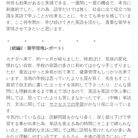
何倍も効果があると実感できる、一週間に一度の機会で、本当に
刺激的でした。その為、語学だけでは無く、社会に出て役立つ知
識を英語で学ぶことが出来ることに、今とても幸せを感じていま
す。ここ何年間か、学び続けてきた英語を活かし、貴重な留学を
実現させてきたいと思います。
＊ ＊ ＊ ＊ ＊ ＊
（続編2・留学現地レポート）
カナダへ来て、約一ヶ月が経ちました。時差ぼけ、気候の変化、
慣れない自炊、学校の宿題の多さに初めてはかなり手こずりまし
たが、最近はやっと余裕が出て来て、健康管理もしっかり出来て
います。当地の学校は思っていたよりも質が良く、先生もすごく
親切で自主的に書いたエッセイを添削して下さったり、どんな質
問にも理解出来るまで教えて頂けるので、英語を英語で学ぶ事に
関しては、思っていたよりも苦しまなかったです。（中略）単語
力、文法に関しては、
サクセスでの学習
がかなり役に立っていま
す。
今気付いている点は、読解問題をかなり多く、深く掘り下げて学
習する事が出来た為、単語を覚える為の時間にそこまで縛られな
い点と、基礎的な文法に関しては既に説明を受けたものが多い為
かなり理解しやすい点です。もちろん、全体の英語力において