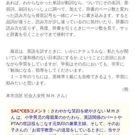
あれば、わからなかった単語が動詞なら、ついでにその名詞、形
容詞、副詞もいっしょに調べて、加えて、辞書のページ数と変わ
った読み方なら発音記号も一緒にノートに書き込みます。すると
品詞が違うと、読み方が少し違っているのに気付いたり、辞書の
読み方が足りず、再度、辞書を引くときにページ数を見て、サッ
と辞書を引くことができて便利です。
最近は、英語を訳すときに、いかにナチュラルな、私たちが聞
いていて違和感のない日本語にするか‥ということに念頭におき
ながら学習をしていますが、学長はその点においても、非常に
「勉強になる」指導をしてくださいます。
１～２年のうちには、英検準１級にも合格できるよう、学習に
励みたいと思います。
（熊
本市北区 社会人女性 M.H. さん）
SAC*CESコメント：
さわやかな笑顔を絶やさない M.H.さ
ん は、小学男児の母親業のかたわら、英語関係のパートや
PTAの世話役もこなす元気印の兼業主婦。そして、そのお
子さんの「お習字教室への送迎をしているときに」当サク