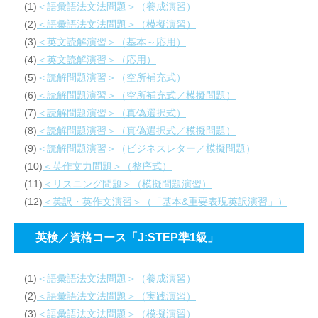
(1)
＜語彙語法文法問題＞（養成演習）
(2)
＜語彙語法文法問題＞（模擬演習）
(3)
＜英文読解演習＞（基本～応用）
(4)
＜英文読解演習＞（応用）
(5)
＜読解問題演習＞（空所補充式）
(6)
＜読解問題演習＞（空所補充式／模擬問題）
(7)
＜読解問題演習＞（真偽選択式）
(8)
＜読解問題演習＞（真偽選択式／模擬問題）
(9)
＜読解問題演習＞（ビジネスレター／模擬問題）
(10)
＜英作文力問題＞（整序式）
(11)
＜リスニング問題＞（模擬問題演習）
(12)
＜英訳・英作文演習＞（「基本&重要表現英訳演習」）
英検／資格コース「J:STEP準1級」
(1)
＜語彙語法文法問題＞（養成演習）
(2)
＜語彙語法文法問題＞（実践演習）
(3)
＜語彙語法文法問題＞（模擬演習）