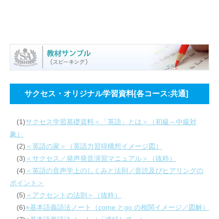
サクセス・オリジナル学習資料[各コース:共通]
(1)
サクセス学習基礎資料＜「英語」とは＞（初級～中級対
象）
(2)
＜英語の家＞（英語力習得構想イメージ図）
(3)
＜サクセス／発声発音演習マニュアル＞（抜粋）
(4)
＜英語の音声学上のしくみと法則／音読及びヒアリングの
ポイント＞
(5)
＜アクセントの法則＞（抜粋）
(6)
※基本語義語法ノート（come とgo の相関イメージ／図解）