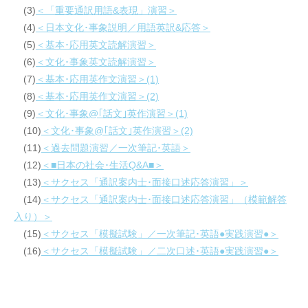
(3)
＜「重要通訳用語&表現」演習＞
(4)
＜日本文化･事象説明／用語英訳&応答＞
(5)
＜基本･応用英文読解演習＞
(6)
＜文化･事象英文読解演習＞
(7)
＜基本･応用英作文演習＞(1)
(8)
＜基本･応用英作文演習＞(2)
(9)
＜文化･事象@｢話文｣英作演習＞(1)
(10)
＜文化･事象@｢話文｣英作演習＞(2)
(11)
＜過去問題演習／一次筆記･英語＞
(12)
＜■日本の社会･生活Q&A■＞
(13)
＜サクセス「通訳案内士･面接口述応答演習」＞
(14)
＜サクセス「通訳案内士･面接口述応答演習」（模範解答
入り）＞
(15)
＜サクセス「模擬試験」／一次筆記･英語●実践演習●＞
(16)
＜サクセス「模擬試験」／二次口述･英語●実践演習●＞