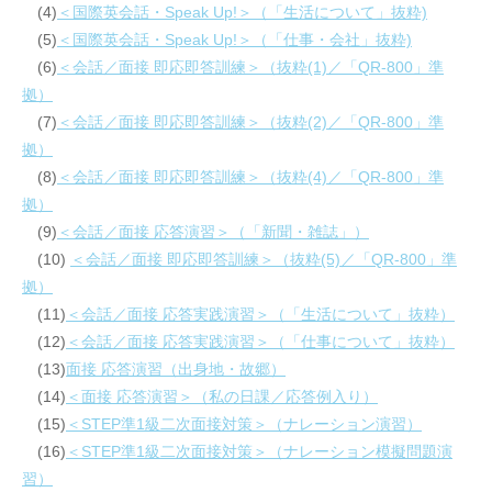
(4)
＜国際英会話・Speak Up!＞（「生活について」抜粋)
(5)
＜国際英会話・Speak Up!＞（「仕事・会社」抜粋)
(6)
＜会話／面接 即応即答訓練＞（抜粋(1)／「QR-800」準
拠）
(7)
＜会話／面接 即応即答訓練＞（抜粋(2)／「QR-800」準
拠）
(8)
＜会話／面接 即応即答訓練＞（抜粋(4)／「QR-800」準
拠）
(9)
＜会話／面接 応答演習＞（「新聞・雑誌」）
(10)
＜会話／面接 即応即答訓練＞（抜粋(5)／「QR-800」準
拠）
(11)
＜会話／面接 応答実践演習＞（「生活について」抜粋）
(12)
＜会話／面接 応答実践演習＞（「仕事について」抜粋）
(13)
面接 応答演習（出身地・故郷）
(14)
＜面接 応答演習＞（私の日課／応答例入り）
(15)
＜STEP準1級二次面接対策＞（ナレーション演習）
(16)
＜STEP準1級二次面接対策＞（ナレーション模擬問題演
習）