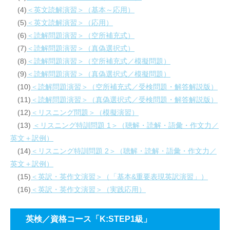
(4)
＜英文読解演習＞（基本～応用）
(5)
＜英文読解演習＞（応用）
(6)
＜読解問題演習＞（空所補充式）
(7)
＜読解問題演習＞（真偽選択式）
(8)
＜読解問題演習＞（空所補充式／模擬問題）
(9)
＜読解問題演習＞（真偽選択式／模擬問題）
(10)
＜読解問題演習＞（空所補充式／受検問題・解答解説版）
(11)
＜読解問題演習＞（真偽選択式／受検問題・解答解説版）
(12)
＜リスニング問題＞（模擬演習）
(13)
＜リスニング特訓問題 1＞（聴解・読解・語彙・作文力／
英文＋訳例）
(14)
＜リスニング特訓問題 2＞（聴解・読解・語彙・作文力／
英文＋訳例）
(15)
＜英訳・英作文演習＞（「基本&重要表現英訳演習」）
(16)
＜英訳・英作文演習＞（実践応用）
英検／資格コース「K:STEP1級」