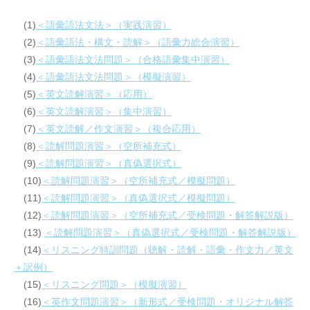
(1)
＜語彙語法文法＞（実践演習）
(2)
＜語彙語法・構文・読解＞（語彙力総合演習）
(3)
＜語彙語法文法問題＞（合格語彙集中演習）
(4)
＜語彙語法文法問題＞（模擬演習）
(5)
＜英文読解演習＞（応用）
(6)
＜英文読解演習＞（集中演習）
(7)
＜英文読解／作文演習＞（複合応用）
(8)
＜読解問題演習＞（空所補充式）
(9)
＜読解問題演習＞（真偽選択式）
(10)
＜読解問題演習＞（空所補充式／模擬問題）
(11)
＜読解問題演習＞（真偽選択式／模擬問題）
(12)
＜読解問題演習＞（空所補充式／受検問題・解答解説版）
(13)
＜読解問題演習＞（真偽選択式／受検問題・解答解説版）
(14)
＜リスニング特訓問題（聴解・読解・語彙・作文力／英文
＋訳例）
(15)
＜リスニング問題＞（模擬演習）
(16)
＜英作文問題演習＞（新形式／受検問題・オリジナル解答