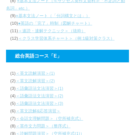
(8)
※基本文法ノート（≪サクセス英作文資料≫「不定詞と動
名詞」etc.）
(9)
※基本文法ノート（「分詞構文とは」）
(10)
●英語の「完了」時制（図解チャート）
(11)
＜速読・速解テクニック＞（抜粋）
(12)
＜クラス学習体系チャート＞（例:1級対策クラス）
総合英語コース「E」
(1)
＜英文読解演習＞(1)
(2)
＜英文読解演習＞(2)
(3)
＜語彙語法文法演習＞(1)
(4)
＜語彙語法文法演習＞(2)
(5)
＜語彙語法文法演習＞(3)
(6)
＜英文読解&応答演習＞
(7)
＜会話文理解問題＞（空所補充式）
(8)
＜英作文力問題＞（整序式）
(9)
＜読解問題演習＞（空所補充式(1)）