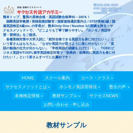
熊本トップ、驚異の英検合格・英語試験合格率95－100％！
国際英語学教授 / 英検面接試験官 / 国家資格通訳案内士 / STEP英検1級 / 国
連英語検定A級etc. の学長が、熊本Only One / Number 1の実績を誇る＜サ
クセスメソッド＞で、〝どこよりも丁寧で解りやすい〟『ホンモノ英語学
習・習得法』をご提供。
各種英検対策や大学入試に「絶対合格できる英語力を身に付けたい！」と
いう皆さんはもちろん、「なぜか英語力が思うように身に付かない」」「英
語の勉強の仕方が分からない」「学校英語の成績を上げたい！」、TOEICビ
ジネス英語やTOEFL留学英語検定対策で「効果的・効率的に英語力を身に付
けたい！」という皆さんすべてにお薦めです！
HOME
スクール案内
コース・クラス
サクセスメソッドとは
ホンモノ英語習得法
塾生の声
各種検定情報
教材サンプル
サクセスNEWS
お問い合わせ・申し込み
教材サンプル