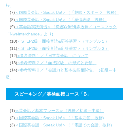
粋）
(7)
＜国際英会話・Speak Up!＞（「趣味・スポーツ」抜粋）
(8)
＜国際英会話・Speak Up!＞（「感情表現」抜粋）
(9)
＜英会話実践演習＞（初級¥x{fffd}@抜粋／コースブック
「NweInterchange」より)
(10)
＜STEP2級・面接音読&応答演習＞（サンプル１）
(11)
＜STEP2級・面接音読&応答演習＞（サンプル２）
(12)
※参考資料１／「日常英会話」について
(13)
※参考資料２／「面接試験」の形式と要領」
(14)
※参考資料２／「会話力と基本技能相関性」（初級～中
級）
スピーキング／英検面接コース「B」
(1)
≪英会話／基本フレーズ≫（抜粋／初級～中級）
(2)
＜国際英会話・Speak Up!＞（「基本応答」抜粋)
(3)
＜国際英会話・Speak Up!＞（「電話での会話」抜粋)