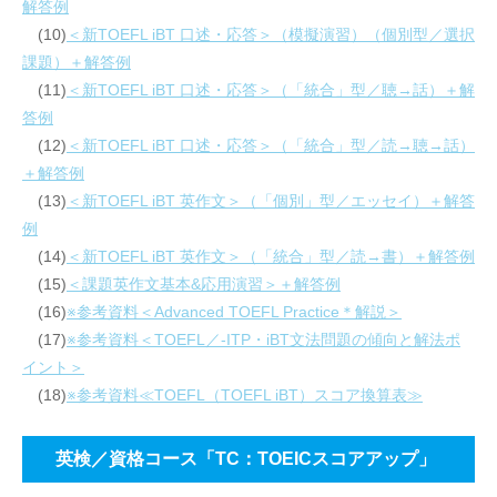
解答例
(10)
＜新TOEFL iBT 口述・応答＞（模擬演習）（個別型／選択
課題）＋解答例
(11)
＜新TOEFL iBT 口述・応答＞（「統合」型／聴→話）＋解
答例
(12)
＜新TOEFL iBT 口述・応答＞（「統合」型／読→聴→話）
＋解答例
(13)
＜新TOEFL iBT 英作文＞（「個別」型／エッセイ）＋解答
例
(14)
＜新TOEFL iBT 英作文＞（「統合」型／読→書）＋解答例
(15)
＜課題英作文基本&応用演習＞＋解答例
(16)
※参考資料＜Advanced TOEFL Practice＊解説＞
(17)
※参考資料＜TOEFL／-ITP・iBT文法問題の傾向と解法ポ
イント＞
(18)
※参考資料≪TOEFL（TOEFL iBT）スコア換算表≫
英検／資格コース「TC：TOEICスコアアップ」