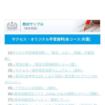
サクセス・オリジナル学習資料[各コース:共通]
(1)
サクセス学習基礎資料＜「英語」とは＞（初級～中級対
象）
(2)
＜英語の家＞（英語力習得構想イメージ図）
(3)
＜サクセス／発声発音演習マニュアル＞（抜粋）
(4)
＜英語の音声学上のしくみと法則／音読及びヒアリングの
ポイント＞
(5)
＜アクセントの法則＞（抜粋）
(6)
※基本語義語法ノート（come とgo の相関イメージ／図解）
(7)
※基本語義語法ノート（「連続して」）