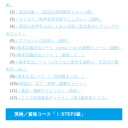
象）
(2)
＜英語の家＞（英語力習得構想イメージ図）
(3)
＜サクセス／発声発音演習マニュアル＞（抜粋）
(4)
＜英語の音声学上のしくみと法則／音読及びヒアリングの
ポイント＞
(5)
＜アクセントの法則＞（抜粋）
(6)
※基本語義語法ノート（come とgo の相関イメージ／図解）
(7)
※基本語義語法ノート（「連続して」）
(8)
※基本文法ノート（≪サクセス英作文資料≫「不定詞と動
名詞」etc.）
(9)
※基本文法ノート（「分詞構文とは」）
(10)
●英語の「完了」時制（図解チャート）
(11)
＜速読・速解テクニック＞（抜粋）
(12)
＜クラス学習体系チャート＞（例:1級対策クラス）
英検／資格コース「Ｉ:STEP2級」