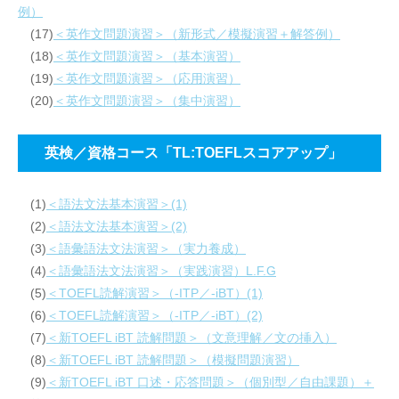
例）
(17)
＜英作文問題演習＞（新形式／模擬演習＋解答例）
(18)
＜英作文問題演習＞（基本演習）
(19)
＜英作文問題演習＞（応用演習）
(20)
＜英作文問題演習＞（集中演習）
英検／資格コース「TL:TOEFLスコアアップ」
(1)
＜語法文法基本演習＞(1)
(2)
＜語法文法基本演習＞(2)
(3)
＜語彙語法文法演習＞（実力養成）
(4)
＜語彙語法文法演習＞（実践演習）L.F.G
(5)
＜TOEFL読解演習＞（-ITP／-iBT）(1)
(6)
＜TOEFL読解演習＞（-ITP／-iBT）(2)
(7)
＜新TOEFL iBT 読解問題＞（文意理解／文の挿入）
(8)
＜新TOEFL iBT 読解問題＞（模擬問題演習）
(9)
＜新TOEFL iBT 口述・応答問題＞（個別型／自由課題）＋