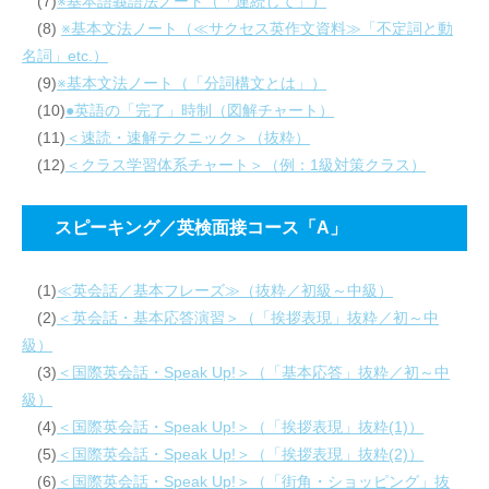
(7)
※基本語義語法ノート（「連続して」）
(8)
※基本文法ノート（≪サクセス英作文資料≫「不定詞と動
名詞」etc.）
(9)
※基本文法ノート（「分詞構文とは」）
(10)
●英語の「完了」時制（図解チャート）
(11)
＜速読・速解テクニック＞（抜粋）
(12)
＜クラス学習体系チャート＞（例：1級対策クラス）
スピーキング／英検面接コース「A」
(1)
≪英会話／基本フレーズ≫（抜粋／初級～中級）
(2)
＜英会話・基本応答演習＞（「挨拶表現」抜粋／初～中
級）
(3)
＜国際英会話・Speak Up!＞（「基本応答」抜粋／初～中
級）
(4)
＜国際英会話・Speak Up!＞（「挨拶表現」抜粋(1)）
(5)
＜国際英会話・Speak Up!＞（「挨拶表現」抜粋(2)）
(6)
＜国際英会話・Speak Up!＞（「街角・ショッピング」抜