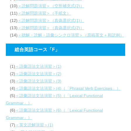
(10)
＜読解問題演習＞（空所補充式(2)）
(11)
＜読解問題演習＞（手紙文）
(12)
＜読解問題演習＞（真偽選択式(1)）
(13)
＜読解問題演習＞（真偽選択式(2)）
(14)
＜聴解・読解・語彙シンクロ演習＞（原稿英文＋和訳例）
総合英語コース「F」
(1)
＜語彙語法文法演習＞(1)
(2)
＜語彙語法文法演習＞(2)
(3)
＜語彙語法文法演習＞(3)
(4)
＜語彙語法文法演習＞(4)（「Phrasal Verb Exercises」）
(5)
＜語彙語法文法演習＞(5)（「Lexical Functional
Grammar」）
(6)
＜語彙語法文法演習＞(6)（「Lexical Functional
Grammar」）
(7)
＜英文読解演習＞(1)