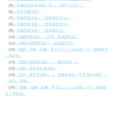
(5)
＜語彙語法文法演習＞(5)（「AEP／CLS」）
(6)
＜英文読解演習＞
(7)
＜読解問題演習＞（空所補充式(1)）
(8)
＜読解問題演習＞（空所補充式(2)）
(9)
＜読解問題演習＞（真偽選択式）
(10)
＜読解問題演習＞（応用・真偽選択式）
(11)
＜読解応用問題演習＞（真偽選択式）
(12)
＜聴解・読解・語彙・作文力シンクロ演習＞(1)（原稿英文
＋和訳例）
(13)
＜読解応用問題演習＞（「要約演習」）
(14)
＜読解～英作文応用演習＞
(15)
＜英訳・英作文演習＞（「実践英会話・作文 集約演習」／
「DUO」準拠）
(16)
＜聴解・読解・語彙・作文力シンクロ演習＞(2) （原稿英
文＋和訳例）