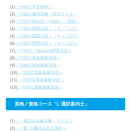
(1)
＜TOEIC学習資料＞
(2)
＜TOEIC運用語彙・語法クイズ＞
(3)
＜TOEIC頻出語・句600＞（抜粋）
(4)
＜TOEIC問題演習＞（サンプル1）
(5)
＜TOEIC問題演習＞（サンプル2）
(6)
＜TOEIC問題演習＞（サンプル3）
(7)
＜TOEIC／Reading問題演習＞
(8)
＜TOEIC実践模擬演習＞
(9)
＜TOEIC実践模擬演習＞
(10)
＜TOEIC実践模擬演習＞
(11)
＜TOEIC実践模擬演習＞
(12)
＜TOEIC実践模擬演習＞
英検／資格コース「L:通訳案内士」
(1)
＜「通訳士必修語彙」クイズ＞
(2)
＜一般･語彙語法文法演習＞