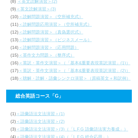
(8)
＜英文読解演習＞(2)
(9)
＜英文読解演習＞(3)
(10)
＜読解問題演習＞（空所補充式）
(11)
＜読解問題応用演習＞（空所補充式）
(12)
＜読解問題演習＞（真偽選択式）
(13)
＜読解問題演習＞（ビジネスメール）
(14)
＜読解問題演習＞（応用問題）
(15)
＜英作文力問題＞（整序式）
(16)
＜英訳・英作文演習＞（「基本&重要表現英訳演習」(1)）
(17)
＜英訳・英作文演習＞（「基本&重要表現英訳演習」(2)）
(18)
＜聴解・読解・語彙シンクロ演習＞（原稿英文＋和訳例）
総合英語コース「G」
(1)
＜語彙語法文法演習＞(1)
(2)
＜語彙語法文法演習＞(2)
(3)
＜語彙語法文法演習＞(3)（「L.F.G 語彙語法実力養成」）
(4)
＜語彙語法文法演習＞(4)（「L.F.G 総合応用」）