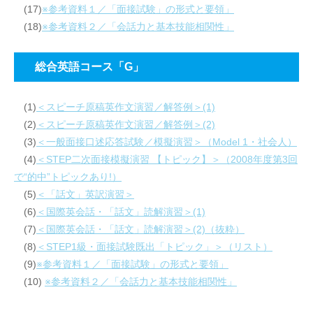
(17)
※参考資料１／「面接試験」の形式と要領」
(18)
※参考資料２／「会話力と基本技能相関性」
総合英語コース「G」
(1)
＜スピーチ原稿英作文演習／解答例＞(1)
(2)
＜スピーチ原稿英作文演習／解答例＞(2)
(3)
＜一般面接口述応答試験／模擬演習＞（Model 1・社会人）
(4)
＜STEP二次面接模擬演習 【トピック】＞（2008年度第3回
で“的中”トピックあり!）
(5)
＜「話文」英訳演習＞
(6)
＜国際英会話・「話文」読解演習＞(1)
(7)
＜国際英会話・「話文」読解演習＞(2)（抜粋）
(8)
＜STEP1級・面接試験既出「トピック」＞（リスト）
(9)
※参考資料１／「面接試験」の形式と要領」
(10)
※参考資料２／「会話力と基本技能相関性」