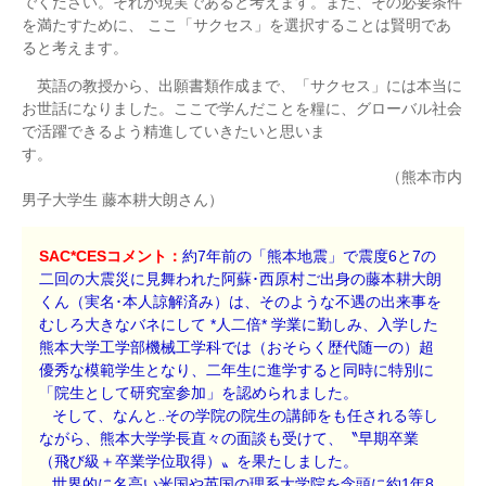
でください。それが現実であると考えます。また、その必要条件
を満たすために、 ここ「サクセス」を選択することは賢明であ
ると考えます。
英語の教授から、出願書類作成まで、「サクセス」には本当に
お世話になりました。ここで学んだことを糧に、グローバル社会
で活躍できるよう精進していきたいと思いま
す。
（熊本市内
男子大学生 藤本耕大朗さん）
SAC*CESコメント：
約7年前の「熊本地震」で震度6と7の
二回の大震災に見舞われた阿蘇･西原村ご出身の藤本耕大朗
くん（実名･本人諒解済み）は、そのような不遇の出来事を
むしろ大きなバネにして *人二倍* 学業に勤しみ、入学した
熊本大学工学部機械工学科では（おそらく歴代随一の）超
優秀な模範学生となり、二年生に進学すると同時に特別に
「院生として研究室参加」を認められました。
そして、なんと‥その学院の院生の講師をも任される等し
ながら、熊本大学学長直々の面談も受けて、〝早期卒業
（飛び級＋卒業学位取得）〟を果たしました。
世界的に名高い米国や英国の理系大学院を念頭に約1年8