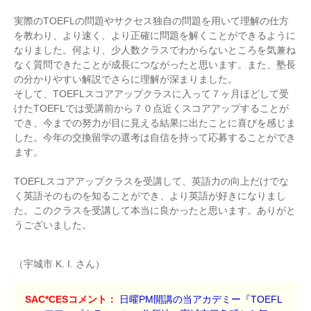
実際のTOEFLの問題やサクセス独自の問題を用いて理解の仕方
を教わり、より速く、より正確に問題を解くことができるように
なりました。何より、少人数クラスでわからないところを気兼ね
なく質問できたことが成長につながったと思います。また、塾長
の分かりやすい解説でさらに理解が深まりました。
そして、TOEFLスコアアップクラスに入って７ヶ月ほどして受
けたTOEFLでは受講前から７０点近くスコアアップすることが
でき、今までの努力が目に見える結果に出たことに喜びを感じま
した。今年の交換留学の選考は自信を持って応募することができ
ます。
TOEFLスコアアップクラスを受講して、英語力の向上だけでな
く英語そのものを知ることができ、より英語が好きになりまし
た。このクラスを受講して本当に良かったと思います。ありがと
うございました。
（宇城市 K. I. さん）
SAC*CESコメント：
日曜PM開講の当アカデミー『TOEFL