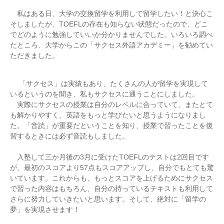
私はある日、大学の交換留学を利用して留学したい！と決心こ
そしましたが、TOEFLの存在も知らない状態だったので、どこ
でどのように勉強していいか分かりませんでした。いろいろ調べ
たところ、大学からこの「サクセス外語アカデミー」を勧めてい
ただきました。
「サクセス」は実績もあり、たくさんの人が留学を実現して
いるというのを聞き、私もサクセスに通うことにしました。
実際にサクセスの授業は自分のレベルに合っていて、またとて
も解かりやすく、英語をもっと学びたいと思うようになりまし
た。「音読」が重要だということを知り、授業で習ったことを復
習するときには必ず音読もしました。
入塾して三か月後の3月に受けたTOEFLのテストは2回目です
が、最初のスコアより57点もスコアアップし、自分でもとても驚
いています。これからも、もっとスコアを上げるためにサクセス
で習った内容はもちろん、自分の持っているテキストも利用して
さらに努力していきたいと思います。そして、絶対に「留学の
夢」を実現させます！