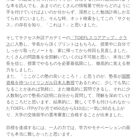
な本を読んでも、あまりのたくさんの情報量で何からどのように
手を付けていけばよいのか分からず、漠然とした勉強計画しか立
てられずにいました。そんな時、ネット検索をしてこの「サクセ
ス」の存在を知り、「これは！」と思いました。
そしてサクセス外語アカデミーの
「TOEFLスコアアップ」クラ
ス
に入塾し、学長から頂くプリントはもちろん、授業中に自分で
しっかり取ったノートを、家に帰ってから何回も見直しました。
たくさんの問題集を全部解いていくのは不可能と思い、本当に学
長を信じ、授業でやるものを必要最低限にし、徹底的に覚える努
力をしました。
また、「ここがこの塾の良いところ！」と思うのが、塾長が
国際
資格を持つバイリンガル日本人教授
であるために、少しでも気に
なることがあれば気軽に、また徹底的に質問できるし、それに少
人数制なので塾長の説明に自分から質問して、理解を深めていけ
るところだと思います。結果的に、難しくて手も付けられなかっ
たTOEFL- ITPが7か月で450点から510点に一気に60点も上が
り、大学の交換留学の選考審査に合格することが出来ました。
目標を達成するには、一人の力では、学力やモチベーションの面
でも本当に難しかったと思います。