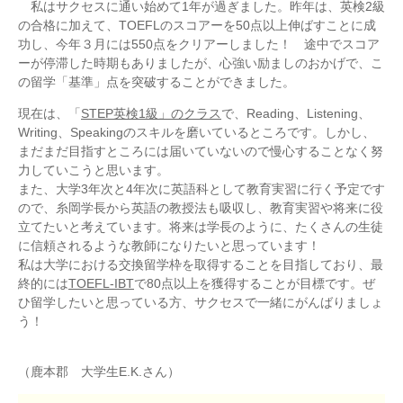
私はサクセスに通い始めて1年が過ぎました。昨年は、英検2級
の合格に加えて、TOEFLのスコアーを50点以上伸ばすことに成
功し、今年３月には550点をクリアーしました！ 途中でスコア
ーが停滞した時期もありましたが、心強い励ましのおかげで、こ
の留学「基準」点を突破することができました。
現在は、「
STEP英検1級」のクラス
で、Reading、Listening、
Writing、Speakingのスキルを磨いているところです。しかし、
まだまだ目指すところには届いていないので慢心することなく努
力していこうと思います。
また、大学3年次と4年次に英語科として教育実習に行く予定です
ので、糸岡学長から英語の教授法も吸収し、教育実習や将来に役
立てたいと考えています。将来は学長のように、たくさんの生徒
に信頼されるような教師になりたいと思っています！
私は大学における交換留学枠を取得することを目指しており、最
終的には
TOEFL-IBT
で80点以上を獲得することが目標です。ぜ
ひ留学したいと思っている方、サクセスで一緒にがんばりましょ
う！
（鹿本郡 大学生E.K.さん）