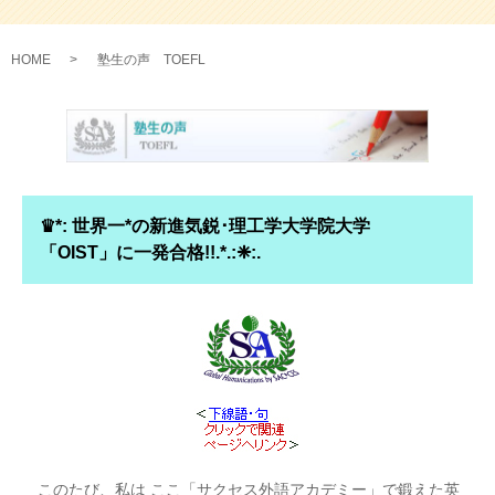
HOME
塾生の声 TOEFL
♛*: 世界一*の新進気鋭･理工学大学院大学
「OIST」に一発合格!!.*.:❈:.
このたび、私は ここ「サクセス外語アカデミー」で鍛えた英