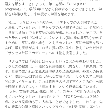
語力を活かすことによって、第一志望の「OIST(Ph.D
program)」に、学部3年生ながら合格することができました。学
部を1年飛び級し、来年度から学習を始めます。
私は、 大学に入った当初から「世界トップの大学院で学ぶ」
と決意していました。世界トップの大学院で学ぶには、必然的に
「世界共通語」である英語の習得が求められました。そこで、自
分自身の力だけでは伸ばしにくいスキル(特に発信型英語)を伸ば
すために、英語の塾へ通うことを決めました。英語学習塾を調べ
あげ、最も実績があり、非常に質の高い先生に教えていただける
「サクセス外語アカデミー」への通塾を決意しました。
サクセスでは「英語とは何か」ということから教わりました。
サクセスの授業は、一般的な英語授業とは異なり、「体系的」で
す。英語で書かれた文章の論理構造や単語の語源、外国人の感覚
など、暗記一辺倒で終始しがちな英語学習が、サクサスでは理論
的に楽しく学べます。これは物理学の学習で言うところの、公式
を暗記するのではなく「導出する」という感覚に似ています。
また、英語学習法の修得に関して、科学的で有用な方法を教
えていただきました。おかげさまで、〝TOEIC公式スコア930
点〟という副産物も手に入れることができました。これらは、先
生の豊富な知識と経験とバックグラウンド(経歴･実績)に基づい