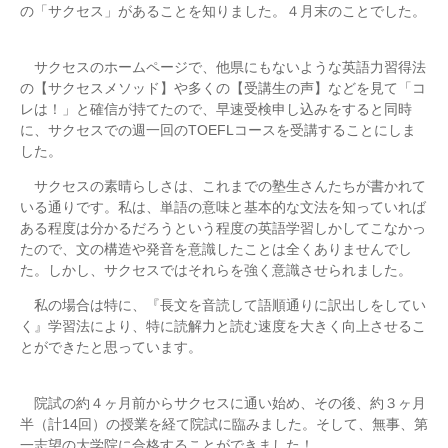
の「サクセス」があることを知りました。４月末のことでした。
サクセスのホームページで、他県にもないような英語力習得法
の【サクセスメソッド】や多くの【受講生の声】などを見て「コ
レは！」と確信が持てたので、早速受検申し込みをすると同時
に、サクセスでの週一回のTOEFLコースを受講することにしま
した。
サクセスの素晴らしさは、これまでの塾生さんたちが書かれて
いる通りです。私は、単語の意味と基本的な文法を知っていれば
ある程度は分かるだろうという程度の英語学習しかしてこなかっ
たので、文の構造や発音を意識したことは全くありませんでし
た。しかし、サクセスではそれらを強く意識させられました。
私の場合は特に、『長文を音読して語順通りに訳出しをしてい
く』学習法により、特に読解力と読む速度を大きく向上させるこ
とができたと思っています。
院試の約４ヶ月前からサクセスに通い始め、その後、約３ヶ月
半（計14回）の授業を経て院試に臨みました。そして、無事、第
一志望の大学院に合格することができました！