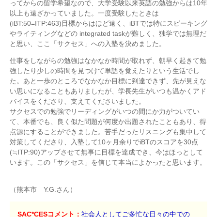
ってからの留学希望なので、大学受験以来英語の勉強からは10年
以上も遠ざかっていました。一度受験したときは
(iBT:50=ITP:463)目標からはほど遠く、iBTでは特にスピーキング
やライティングなどの integrated taskが難しく、独学では無理だ
と思い、ここ「サクセス」への入塾を決めました。
仕事をしながらの勉強はなかなか時間が取れず、朝早く起きて勉
強したり少しの時間を見つけて単語を覚えたりという生活でし
た。あと一歩のところでなかなか目標に到達できず、先が見えな
い思いになることもありましたが、学長先生がいつも温かくアド
バイスをくださり、支えてくださいました。
サクセスでの勉強でリーディングがいつの間にか力がついてい
て、本番でも、良く似た問題が何度か出題されたこともあり、得
点源にすることができました。苦手だったリスニングも集中して
対策してくださり、入塾して10ヶ月余りでiBTのスコアを30点
(≒ITP:90)アップさせて無事に目標を達成でき、今はほっとして
います。この「サクセス」を信じて本当によかったと思います。
（熊本市 Y.G.さん）
SAC*CESコメント：
社会人としてご多忙な日々の中での