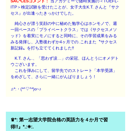
SAC*CESコメント：
当アカデミーで随時実施の＜TOEFL-
ITP＞検定試験を受けたことが、女子大生K.T. さんと『サク
セス』が出逢ったきっかけでした。
純心さが漂う笑顔の中に秘めた勉学心はホンモノで、週
一回ペースの「プライベートクラス」では《サクセスメソ
ッド》を着実にモノにすると同時に、その学習成果をみる
みる発揮し、入塾後わずか4ヶ月での‥これまた〝サクセス
新記録〟を打ち立ててくれました
‼
K.T. さん‥、「思わず涙…」の栄冠、ほんとうにオメデト
ウございます。
これを弾みにして、留学先でのストレート「本学受講」
をめざして、さらに一緒にがんばりましょう！
♫*:・(*^▽^*)o~♪
♛*: 第一志望大学院合格の英語力を４か月で習
得!!』*.:❈:.