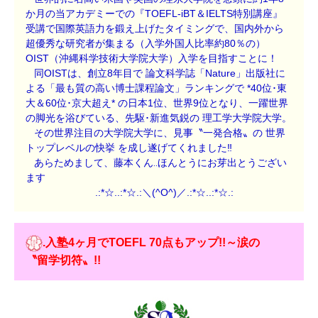
か月の当アカデミーでの『TOEFL-iBT＆IELTS特別講座』
受講で国際英語力を鍛え上げたタイミングで、国内外から
超優秀な研究者が集まる（入学外国人比率約80％の）
OIST（沖縄科学技術大学院大学）入学を目指すことに！
同OISTは、創立8年目で 論文科学誌「Nature」出版社に
よる「最も質の高い博士課程論文」ランキングで *40位･東
大＆60位･京大超え* の日本1位、世界9位となり、一躍世界
の脚光を浴びている、先駆･新進気鋭の 理工学大学院大学。
その世界注目の大学院大学に、見事〝一発合格〟の 世界
トップレベルの快挙 を成し遂げてくれました‼
あらためまして、藤本くん‥ほんとうにお芽出とうござい
ます
.:*☆..:*☆.:＼(^O^)／.:*☆..:*☆.:
.入塾4ヶ月でTOEFL 70点もアップ!!～涙の
〝留学切符〟!!