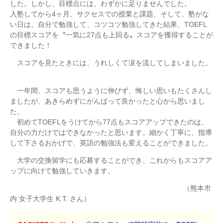
した。しかし、目標点には、わずかに足りませんでした。
入塾してから4ヶ月、サクセスでの授業と課題、そして、塾がな
い日は、自分で勉強して、コツコツ勉強してきた結果、TOEFL
の目標スコアを〝一気に27点も上回る〟スコアを獲得することが
できました！
スコアを見たときには、うれしくて涙を流してしまいました。
一年間、スコアも思うように伸びず、悔しい思いもたくさんし
ましたが、あきらめずにがんばって良かったと心から思いまし
た。
初めてTOEFLをうけてから77点もスコアアップできたのは、
自分の力だけではできなかったと思います。細かく丁寧に、指導
して下さるおかげで、英語の勉強法も変えることができました。
大学の交換留学にも応募することができ、これからもスコアア
ップに向けて勉強していきます。
（熊本市
内 女子大学生 K.T. さん）