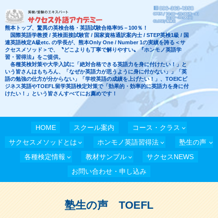
熊本トップ、驚異の英検合格・英語試験合格率95－100％！
国際英語学教授 / 英検面接試験官 / 国家資格通訳案内士 / STEP英検1級 / 国
連英語検定A級etc. の学長が、熊本Only One / Number 1の実績を誇る＜サ
クセスメソッド＞で、〝どこよりも丁寧で解りやすい〟『ホンモノ英語学
習・習得法』をご提供。
各種英検対策や大学入試に「絶対合格できる英語力を身に付けたい！」と
いう皆さんはもちろん、「なぜか英語力が思うように身に付かない」」「英
語の勉強の仕方が分からない」「学校英語の成績を上げたい！」、TOEICビ
ジネス英語やTOEFL留学英語検定対策で「効果的・効率的に英語力を身に付
けたい！」という皆さんすべてにお薦めです！
HOME
スクール案内
コース・クラス
サクセスメソッドとは
ホンモノ英語習得法
塾生の声
各種検定情報
教材サンプル
サクセスNEWS
お問い合わせ・申し込み
塾生の声 TOEFL