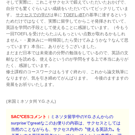
そして実際に、これこそサクセスで鍛えていただいたおかげで、
自分でも驚くぐらいよい成績をいただいていてビックリしていま
す。
サクセスでの学び
は単に
TOEFL-iBT
の基準に達するという
ためだけではなくて、実際に留学してからこそ発揮されていて、
英語を学問の手段として使えることに感謝しています。（今もう
一回TOEFLを受けたらたぶんもっといい点数が取れるかもしれ
ません・・夏休みに一時帰国したら受けてみようかな？なんて思
っています）本当に、ありがとうございました。
まだまだ日本では未発達の分野の勉強をしているので、英語の文
献などを読める、使えるというのが学問をする上で本当にありが
たく、感謝しています。
修士課程のコースワークはもうすぐ終わり、これから論文執筆に
なりますが、気を引き締めてがんばります。 今後のますますの
発展をお祈りいたします。
(米国ミネソタ州 Y.G.さん)
SAC*CESコメント：
ミネソタ留学中のY.G.さんからの
surpriseでgreatなこのお便りの内容は、サクセスとしては
当然のことながらも、サクセス内外の〝使える英語力〟を