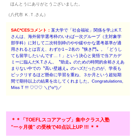
ほんとうにありがとうございました。
（八代市 Ｋ.Ｔ.さん）
SAC*CESコメント：
某大学で「社会福祉」関係を学ぶK.T.
さんは、海外留学選考枠のいわば一次グループ（主対象学
部学科）に対して二次特別枠のやや緩やかな選考基準が適
用されるとは言え、わずか1～2名の〝狭き門〟。「どうし
ても留学したいんです…！」という決心と覚悟で当アカデ
ミーに臨んだK.T.さん。〝助走〟のための時間的余裕さえあ
まりない中での〝高い壁越え〟のハズだったのが、学長も
ビックリするほど懸命に学習を重ね、３か月という超短期
間で期待以上の結果を出してくれました。Congratulations,
Miss T !!! ♡♡♡
＼(^o^)／
＊＊「TOEFLスコアアップ」集中クラス入塾
“一ヶ月後” の受検で40点以上UP !!! ＊＊