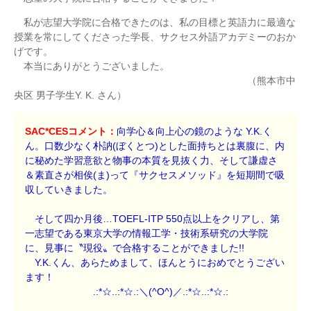
私が志望大学院に合格できたのは、私の目標と英語力に最適な
授業を常にしてくださった学長、サクセス外語アカデミーのおか
げです。
本当にありがとうございました。
（熊本市中
央区 男子学生Y. K. さん）
SAC*CESコメント：
向学心＆向上心の鏡のような Y.K.く
ん。口数少なく朴訥(ぼくとつ)とした面持ちとは裏腹に、内
に秘めた学習意欲と物事の本質を見抜く力、そして謙虚さ
＆素直さが相俟(ま)って『サクセスメソッド』を短期間で吸
収していきました。
そして四か月後…TOEFL-ITP 550点以上をクリアし、第
一志望である東京大学の情報工学・技術系研究の大学院
に、見事に〝現役〟で合格することができました!!
Y.K.くん、あらためまして、ほんとうにおめでとうござい
ます！
.:*☆..:*☆.:＼(^O^)／.:*☆..:*☆.: