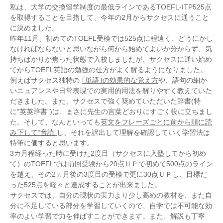
私は、大学の交換留学制度の最低ラインであるTOEFL-ITP525点
を取得することを目指して、今年の2月からサクセスに通うこと
に決めました。
昨年11月、初めてのTOEFL受検では525点に程遠く、どうにかし
なければならないと思いながら何から始めてよいか分からず、気
持ちばかりが焦った状態で入校しましたが、サクセスに通い始め
てからTOEFL英語の勉強の仕方がよく解るようになりました。
例えばサクセス独特の
｢単語｣の効果的な覚え方
や、語句の細か
いニュアンスや日常表現での実用的用法を解りやすく教えていた
だきました。また、サクセスで強く奨めていただいた辞書(特
に“英英辞書”)は、まさに先生の言葉どおりにすごく役に立ちまし
た。そして、なんといっても
英文をフレーズごとに前から順に読
み下して“音読”
し、それを訳出して理解を確認していく学習法は
特筆に価すると思います。
3カ月程経った時に受けた2度目（サクセスに入塾してから初め
て）のTOEFLでは前回受験から20点ＵＰで初めて500点のライン
を越え、その2ヵ月後の3度目の受検で更に30点ＵＰし、目標だ
った525点を軽々と達成することが出来ました。
サクセスでは、自分の現状の実力より少し高めの教材を、また自
分に不足している部分を学習していくので、自学では不可能な効
率のよい学習で力を伸ばすことができます。また、解説も丁寧