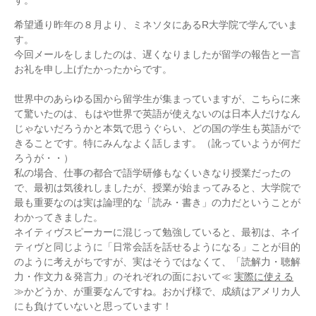
す。
希望通り昨年の８月より、ミネソタにあるR大学院で学んでいま
す。
今回メールをしましたのは、遅くなりましたが留学の報告と一言
お礼を申し上げたかったからです。
世界中のあらゆる国から留学生が集まっていますが、こちらに来
て驚いたのは、もはや世界で英語が使えないのは日本人だけなん
じゃないだろうかと本気で思うぐらい、どの国の学生も英語がで
きることです。特にみんなよく話します。（訛っていようが何だ
ろうが・・）
私の場合、仕事の都合で語学研修もなくいきなり授業だったの
で、最初は気後れしましたが、授業が始まってみると、大学院で
最も重要なのは実は論理的な「読み・書き」の力だということが
わかってきました。
ネイティヴスピーカーに混じって勉強していると、最初は、ネイ
ティヴと同じように「日常会話を話せるようになる」ことが目的
のように考えがちですが、実はそうではなくて、「読解力・聴解
力・作文力＆発言力」のそれぞれの面において≪
実際に使える
≫かどうか、が重要なんですね。おかげ様で、成績はアメリカ人
にも負けていないと思っています！