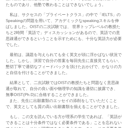
たものであり、他塾で教わることはできないでしょう。
私は、サクセスの「プライベートクラス」の中で「IELTS」の
Speakingの問題を用いて、アカデミックなspeakingスキルを伸
ばしました。OISTの二次試験では、 世界トップレベルの教授た
ちと2時間「英語で」ディスカッションがあるので、英語での意
思疎通ができるということを示すためにも、十分な英語力が必要
でした。
最初は、議題を与えられても全く英文が頭に浮かばない状況で
した。しかし、演習で自分の答案を毎回先生に直接見てもらい、
懇切丁寧で適切なフィードバックを頂けたおかげで、かなりの力
と自信を付けることができました。
結果として、二次試験ではOISTの教授たちと問題なく意思疎
通が取れて、自分の良い面や物理学の知識を適切に披露でき、
無事OIST(Ph.D)に合格することができました。
また、先生に出願書類のエッセイの添削をしていただくこと
で、英文としても質の高い出願書類を揃えることができました。
もし、この文を読んでいる方が理系の学生であれば、「英語が
できることは十分条件ではなく必要条件である」ことを忘れない