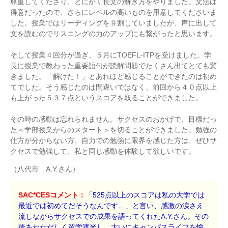
尊重してくださり、とにかく長文の解き方をやりました。文法は
得意だったので、さらにレベルの高いものを用意してくださいま
した。授業ではリーディングを９割していましたが、声に出して
文を読むのでリスニングの力のアップにも繋がったと思います。
そして授業４回分が過ぎ、５月にTOEFL-ITPを受けました。学
長に授業で教わった重要語句が読解問題でたくさん出てとても驚
きました。「解けた！」とあれほど感じることができたのは初め
てでした。そう感じたのは間違いではなく、前回から４０点以上
も上がった５３７点というスコアを取ることができました。
その時の感動は忘れられません。サクセスのおかげで、目標だっ
た＜学部授業からのスタート＞を切ることができました。勉強の
仕方が分からない方、自力での勉強に限界を感じた方は、ぜひサ
クセスで勉強して、私と同じ感動を体験して欲しいです。
（八代市 A.Y.さん）
SAC*CESコメント：
「525点以上のスコアは私の大学では
最近では初めてだそうなんです…」と言い、感激の涙さえ
流しながらサクセスでの成果を語ってくれたA.Y.さん。その
後あわただしく留学渡米し、大いにキャンパスライフを愉