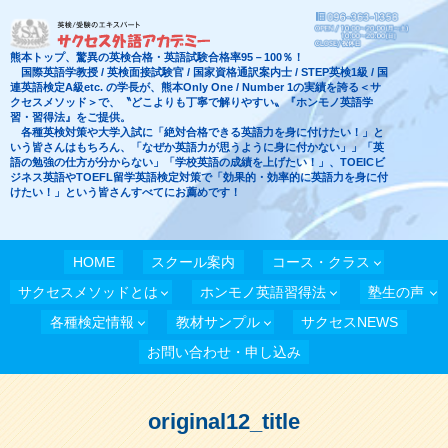
熊本トップ、驚異の英検合格・英語試験合格率95－100％！
国際英語学教授 / 英検面接試験官 / 国家資格通訳案内士 / STEP英検1級 / 国
連英語検定A級etc. の学長が、熊本Only One / Number 1の実績を誇る＜サ
クセスメソッド＞で、〝どこよりも丁寧で解りやすい〟『ホンモノ英語学
習・習得法』をご提供。
各種英検対策や大学入試に「絶対合格できる英語力を身に付けたい！」と
いう皆さんはもちろん、「なぜか英語力が思うように身に付かない」」「英
語の勉強の仕方が分からない」「学校英語の成績を上げたい！」、TOEICビ
ジネス英語やTOEFL留学英語検定対策で「効果的・効率的に英語力を身に付
けたい！」という皆さんすべてにお薦めです！
HOME
スクール案内
コース・クラス
サクセスメソッドとは
ホンモノ英語習得法
塾生の声
各種検定情報
教材サンプル
サクセスNEWS
お問い合わせ・申し込み
original12_title