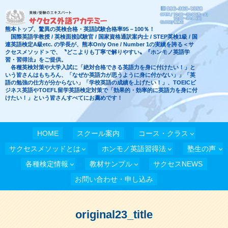
熊本トップ、驚異の英検合格・英語試験合格率95－100％！
国際英語学教授 / 英検面接試験官 / 国家資格通訳案内士 / STEP英検1級 / 国
連英語検定A級etc. の学長が、熊本Only One / Number 1の実績を誇る＜サ
クセスメソッド＞で、〝どこよりも丁寧で解りやすい〟『ホンモノ英語学
習・習得法』をご提供。
各種英検対策や大学入試に「絶対合格できる英語力を身に付けたい！」と
いう皆さんはもちろん、「なぜか英語力が思うように身に付かない」」「英
語の勉強の仕方が分からない」「学校英語の成績を上げたい！」、TOEICビ
ジネス英語やTOEFL留学英語検定対策で「効果的・効率的に英語力を身に付
けたい！」という皆さんすべてにお薦めです！
HOME
スクール案内
コース・クラス
サクセスメソッドとは
ホンモノ英語習得法
塾生の声
各種検定情報
教材サンプル
サクセスNEWS
お問い合わせ・申し込み
original23_title