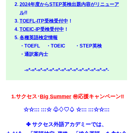
2024年度からSTEP英検出題内容がリニューア
ル
!!
TOEFL-ITP受検受付中
！
TOEIC-IP受検受付中
！
各種英語検定情報
・TOEFL ・TOEIC ・STEP英検
・通訳案内士
-=*-=*-=*-=*-=*-=*-=*-=*-=*-=*-=*-=*-=*-=*-
1.サクセス･
Big Summer
㊕応援キャンペーン‼
☆☆::: :::☆ ♧♢♡♤ ☆::: :::☆☆:::
✤ サクセス外語アカデミーでは、