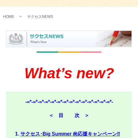
HOME
サクセスNEWS
What’s new?
-=*-=*-=*-=*-=*-=*-=*-=*-=*-=*-=*-=*-=*-=*-
＜ 目 次 ＞
サクセス･Big Summer ㊕応援キャンペーン‼