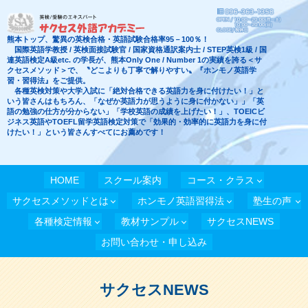
熊本トップ、驚異の英検合格・英語試験合格率95－100％！
国際英語学教授 / 英検面接試験官 / 国家資格通訳案内士 / STEP英検1級 / 国
連英語検定A級etc. の学長が、熊本Only One / Number 1の実績を誇る＜サ
クセスメソッド＞で、〝どこよりも丁寧で解りやすい〟『ホンモノ英語学
習・習得法』をご提供。
各種英検対策や大学入試に「絶対合格できる英語力を身に付けたい！」と
いう皆さんはもちろん、「なぜか英語力が思うように身に付かない」」「英
語の勉強の仕方が分からない」「学校英語の成績を上げたい！」、TOEICビ
ジネス英語やTOEFL留学英語検定対策で「効果的・効率的に英語力を身に付
けたい！」という皆さんすべてにお薦めです！
HOME
スクール案内
コース・クラス
サクセスメソッドとは
ホンモノ英語習得法
塾生の声
各種検定情報
教材サンプル
サクセスNEWS
お問い合わせ・申し込み
サクセスNEWS